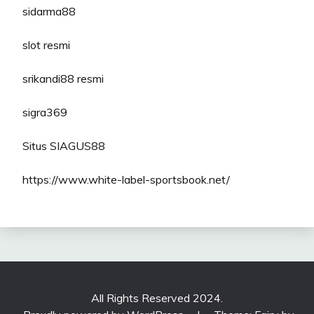
sidarma88
slot resmi
srikandi88 resmi
sigra369
Situs SIAGUS88
https://www.white-label-sportsbook.net/
All Rights Reserved 2024.