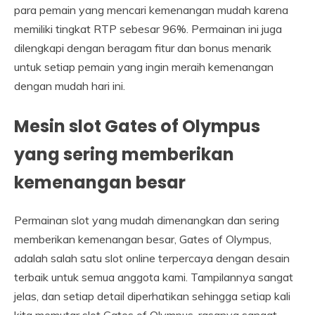
para pemain yang mencari kemenangan mudah karena
memiliki tingkat RTP sebesar 96%. Permainan ini juga
dilengkapi dengan beragam fitur dan bonus menarik
untuk setiap pemain yang ingin meraih kemenangan
dengan mudah hari ini.
Mesin slot Gates of Olympus
yang sering memberikan
kemenangan besar
Permainan slot yang mudah dimenangkan dan sering
memberikan kemenangan besar, Gates of Olympus,
adalah salah satu slot online terpercaya dengan desain
terbaik untuk semua anggota kami. Tampilannya sangat
jelas, dan setiap detail diperhatikan sehingga setiap kali
kita memutar slot Gates of Olympus, rasanya sangat