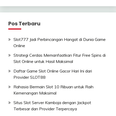
Pos Terbaru
Slot777 Jadi Perbincangan Hangat di Dunia Game
Online
Strategi Cerdas Memanfaatkan Fitur Free Spins di
Slot Online untuk Hasil Maksimal
Daftar Game Slot Online Gacor Hari Ini dari
Provider SLOT88
Rahasia Bermain Slot 10 Ribuan untuk Raih
Kemenangan Maksimal
Situs Slot Server Kamboja dengan Jackpot
Terbesar dan Provider Terpercaya