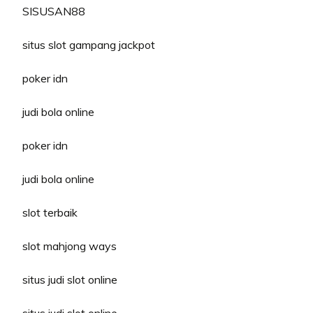
SISUSAN88
situs slot gampang jackpot
poker idn
judi bola online
poker idn
judi bola online
slot terbaik
slot mahjong ways
situs judi slot online
situs judi slot online